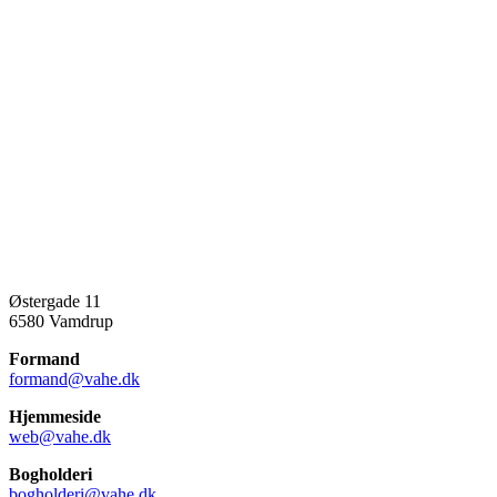
Østergade 11
6580 Vamdrup
Formand
formand@vahe.dk
Hjemmeside
web@vahe.dk
Bogholderi
bogholderi@vahe.dk