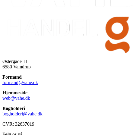
Østergade 11
6580 Vamdrup
Formand
formand@vahe.dk
Hjemmeside
web@vahe.dk
Bogholderi
bogholderi@vahe.dk
CVR: 32637019
Følg os på